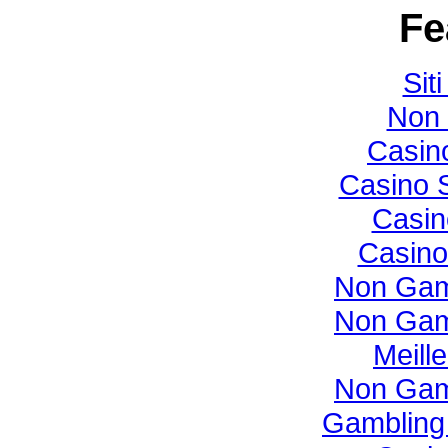
Fe
Sit
Non 
Casin
Casino 
Casin
Casino
Non Gam
Non Gam
Meill
Non Gam
Gambling