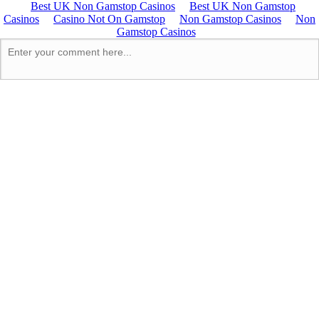
Best UK Non Gamstop Casinos
Best UK Non Gamstop
Casinos
Casino Not On Gamstop
Non Gamstop Casinos
Non
Gamstop Casinos